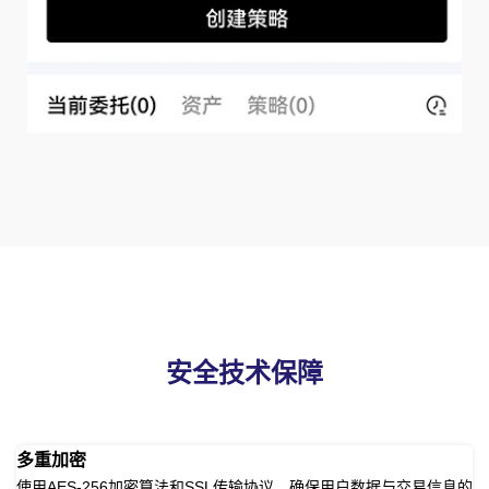
安全技术保障
多重加密
使用AES-256加密算法和SSL传输协议，确保用户数据与交易信息的