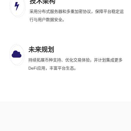
技术架构
采用分布式服务器和多重加密协议，保障平台稳定运
行与用户数据安全。
未来规划
持续拓展币种支持、优化交易体验，并计划集成更多
DeFi应用，丰富平台生态。