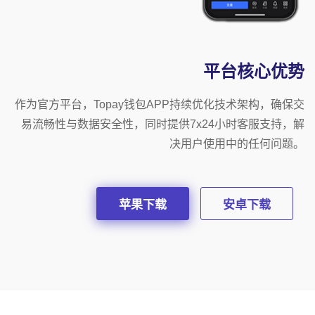
平台核心优势
作为官方平台，Topay钱包APP持续优化技术架构，确保交
易流畅性与数据安全性，同时提供7x24小时客服支持，解
决用户使用中的任何问题。
苹果下载
安卓下载