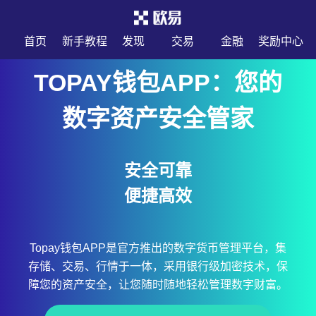
首页
新手教程
发现
交易
金融
奖励中心
TOPAY钱包APP：您的
数字资产安全管家
安全可靠
便捷高效
Topay钱包APP是官方推出的数字货币管理平台，集
存储、交易、行情于一体，采用银行级加密技术，保
障您的资产安全，让您随时随地轻松管理数字财富。