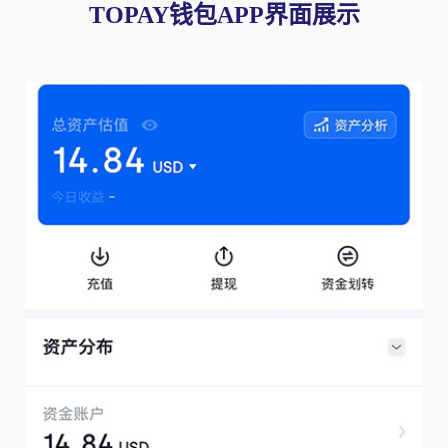
TOPAY钱包APP界面展示