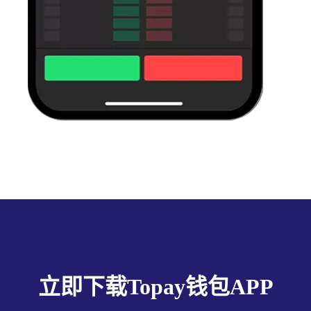
立即下载Topay钱包APP