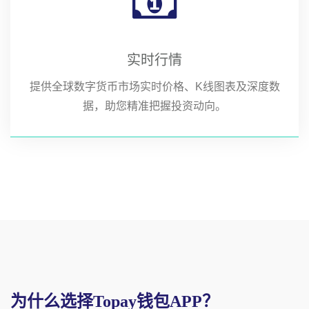
实时行情
提供全球数字货币市场实时价格、K线图表及深度数
据，助您精准把握投资动向。
为什么选择Topay钱包APP？